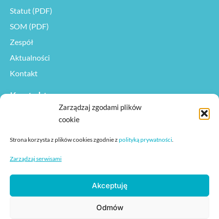
Statut (PDF)
SOM (PDF)
Zespół
Aktualności
Kontakt
Kontakt
Zarządzaj zgodami plików
Niepubliczne Przedszkole Rozwijamy
cookie
ul. Ujsolska 3B
Strona korzysta z plików cookies zgodnie z
polityką prywatności
.
34-370 Rajcza
Zarządzaj serwisami
Tel:
501 624 054
kontakt@przedszkolerozwijamy.pl
Akceptuję
Facebook
|
Instagram
|
YouTube
Odmów